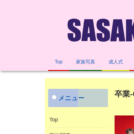
Top
家族写真
成人式
卒業-0
メニュー
Top